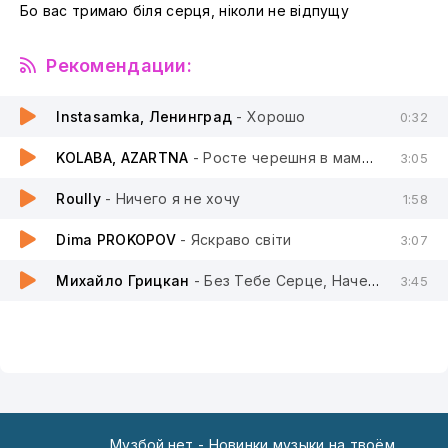
Бо вас тримаю біля серця, ніколи не відпущу
Рекомендации:
Instasamka, Ленинград
- Хорошо
0:32
KOLABA, AZARTNA
- Росте черешня в мами на городі
3:05
Roully
- Ничего я не хочу
1:58
Dima PROKOPOV
- Яскраво світи
3:07
Михайло Грицкан
- Без Тебе Серце, Наче В Комі
3:45
Музбой.нет - Новинки музыки на твоём