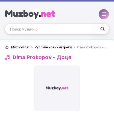
Muzboy.net
Русские новинки треки
Dima Prokopov - Доця
Dima Prokopov -
Доця