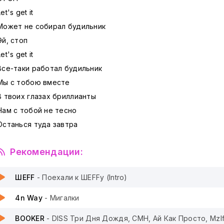
Let's get it
Может не собирал будильник
Эй, стоп
Let's get it
Все-таки работал будильник
Мы с тобою вместе
В твоих глазах бриллианты
Нам с тобой не тесно
Останься туда завтра
Рекомендации:
ШЕFF
- Поехали к ШЕFFу (Intro)
4n Way
- Мигалки
BOOKER
- DISS Три Дня Дождя, CMH, Ай Как Просто, Mzlf