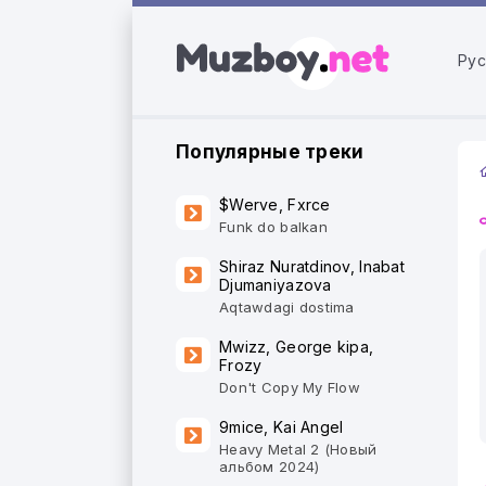
Рус
Популярные треки
$Werve, Fxrce
Funk do balkan
Shiraz Nuratdinov, Inabat
Djumaniyazova
Aqtawdagi dostima
Mwizz, George kipa,
Frozy
Don't Copy My Flow
9mice, Kai Angel
Heavy Metal 2 (Новый
альбом 2024)