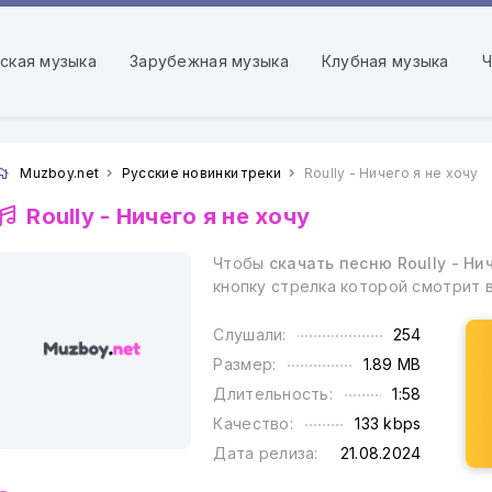
ская музыка
Зарубежная музыка
Клубная музыка
Ч
Muzboy.net
Русские новинки треки
Roully - Ничего я не хочу
Roully -
Ничего я не хочу
Чтобы
скачать песню Roully - Нич
кнопку стрелка которой смотрит 
Слушали:
254
Размер:
1.89 MB
Длительность:
1:58
Качество:
133 kbps
Дата релиза:
21.08.2024