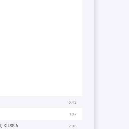
0:42
1:37
f, KUSSIA
2:36