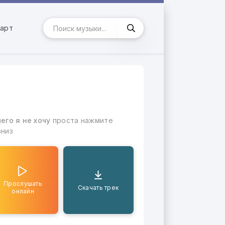
арт
его я не хочу
проста нажмите
вниз
Прослушать
Скачать трек
онлайн