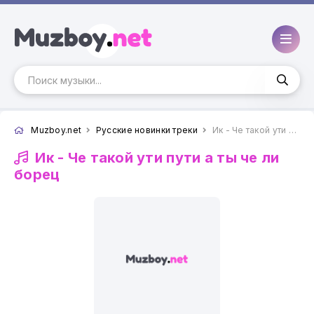
Muzboy.net
Русские новинки треки
Ик - Че такой ути пути а ты че ли борец
Ик -
Че такой ути пути а ты че ли
борец