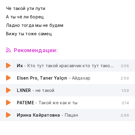
Чё такой ути пути
А ты чё ли борец
Ладно тогда мы не будем
Вижу ты тоже самец
Рекомендации:
Ик
- Кто тут такой красавчик кто тут такой молодец
3:06
Elsen Pro, Taner Yalçın
- Айдахар
2:59
LXNER
- не такой
1:59
PATEME
- Такой же как и ты
3:14
Ирина Кайратовна
- Пацан
2:49