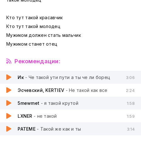
Кто тут такой красавчик
Кто тут такой молодец
Мужиком должен стать мальчик
Мужиком станет отец
Рекомендации:
Ик
- Че такой ути пути а ты че ли борец
3:06
Эсчевский, KERTIEV
- Не такой как все
2:24
5mewmet
- я такой крутой
1:58
LXNER
- не такой
1:59
PATEME
- Такой же как и ты
3:14