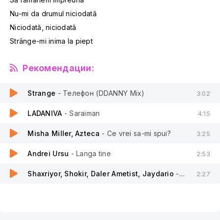
Nu-mi da drumul niciodată
Niciodată, niciodată
Strânge-mi inima la piept
Рекомендации:
Strange
- Телефон (DDANNY Mix)
3:02
LADANIVA
- Saraiman
4:15
Misha Miller, Azteca
- Ce vrei sa-mi spui?
3:25
Andrei Ursu
- Langa tine
2:53
Shaxriyor, Shokir, Daler Ametist, Jaydario
- Soqqa
2:27