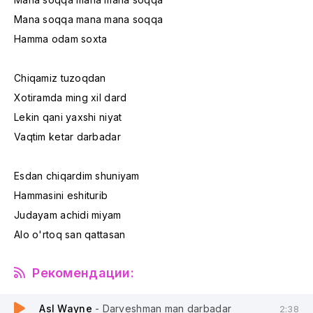
Mana soqqa mana mana soqqa
Hamma odam soxta
Chiqamiz tuzoqdan
Xotiramda ming xil dard
Lekin qani yaxshi niyat
Vaqtim ketar darbadar
Esdan chiqardim shuniyam
Hammasini eshiturib
Judayam achidi miyam
Alo o'rtoq san qattasan
Рекомендации:
Asl Wayne
- Darveshman man darbadar
2:38