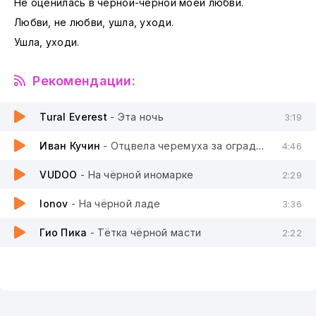
Не оценилась в чёрной-чёрной моей любви.
Любви, не любви, ушла, уходи.
Ушла, уходи.
Рекомендации:
Tural Everest
- Эта ночь
3:19
Иван Кучин
- Отцвела черемуха за оградкой черной
4:46
VUDOO
- На чёрной иномарке
2:29
lonov
- На чёрной ладе
3:36
Гио Пика
- Тётка чёрной масти
2:22