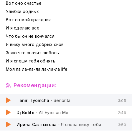
Вот оно счастье
Улыбки родных
Вот он мой праздник
И я сделаю все
Что бы он не кончался
Я вижу много добрых снов
Знаю что значит любовь
И я спешу тебя обнять
Моя ла ла-ла-ла ла-ла-ла life
Рекомендации:
Tanir, Tyomcha
- Senorita
3:05
Dj Belite
- All Eyes on Me
2:46
Ирина Салтыкова
- Я снова вижу тебя
3:50