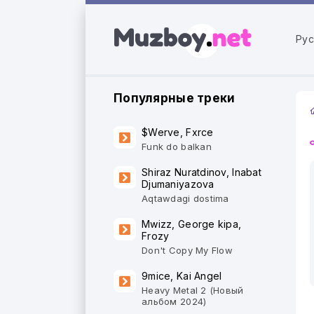
Рус
Популярные треки
$Werve, Fxrce
Funk do balkan
Shiraz Nuratdinov, Inabat
Djumaniyazova
Aqtawdagi dostima
Mwizz, George kipa,
Frozy
Don't Copy My Flow
9mice, Kai Angel
Heavy Metal 2 (Новый
альбом 2024)