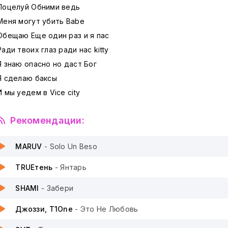
Поцелуй Обними ведь
Меня могут убить Babe
Обещаю Еще один раз и я пас
Ради твоих глаз ради нас kitty
Я знаю опасно но даст Бог
Я сделаю баксы
И мы уедем в Vice city
Рекомендации:
MARUV
- Solo Un Beso
TRUEтень
- Янтарь
SHAMI
- Забери
Джоззи, T1One
- Это Не Любовь