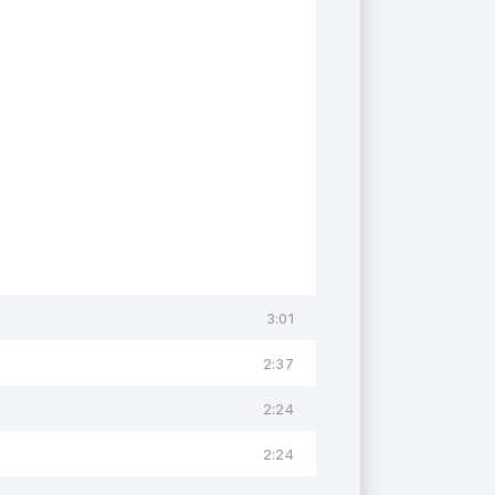
3:01
2:37
2:24
2:24