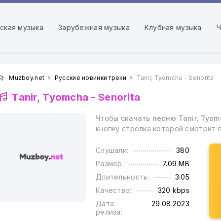
ская музыка
Зарубежная музыка
Клубная музыка
Ч
Muzboy.net
Русские новинки треки
Tanir, Tyomcha - Senorita
Tanir, Tyomcha -
Senorita
Чтобы
скачать песню Tanir, Tyomc
кнопку стрелка которой смотрит 
Слушали:
380
Размер:
7.09 MB
Длительность:
3:05
Качество:
320 kbps
Дата
29.08.2023
релиза: