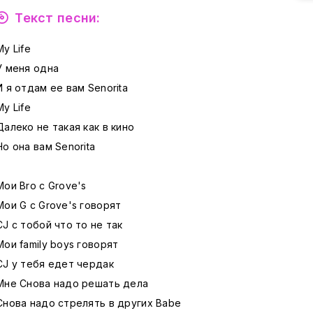
Текст песни:
My Life
У меня одна
И я отдам ее вам Senorita
My Life
Далеко не такая как в кино
Но она вам Senorita
Мои Bro с Grove's
Мои G с Grove's говорят
CJ с тобой что то не так
Мои family boys говорят
CJ у тебя едет чердак
Мне Снова надо решать дела
Снова надо стрелять в других Babe