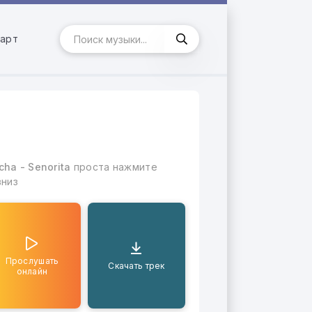
арт
ha - Senorita
проста нажмите
вниз
Прослушать
Скачать трек
онлайн