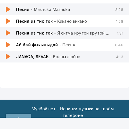
Песня
- Mashuka Mashuka
3:28
Песня из тик ток
- Кикано кикано
1:58
Песня из тик ток
- Я сигма крутой крутой сигма
1:31
Ай бай фыкыныдай
- Песня
0:46
JANAGA, SEVAK
- Волны любви
4:13
Музбой.нет - Новинки музыки на твоём
телефоне
По всем вопросам пишите на:
admin@muzboy.net