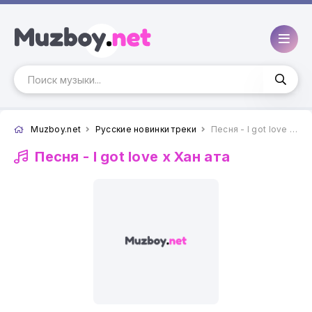
Muzboy.net
Русские новинки треки
Песня - I got love x Хан ата
Песня -
I got love x Хан ата