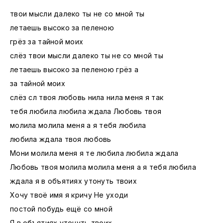
твои мысли далеко ты не со мной ты
летаешь высоко за пеленою
грёз за тайной моих
слёз твои мысли далеко ты не со мной ты
летаешь высоко за пеленою грёз а
за тайной моих
слёз сл твоя любовь нила нила меня я так
тебя любила любила ждала Любовь твоя
молила молила меня а я тебя любила
любила ждала твоя любовь
Мони молила меня я те любила любила ждала
Любовь твоя молила молила меня а я тебя любила
ждала я в объятиях утонуть твоих
Хочу твоё имя я кричу Не уходи
постой побудь ещё со мной
Я в объятиях утонуть твоих