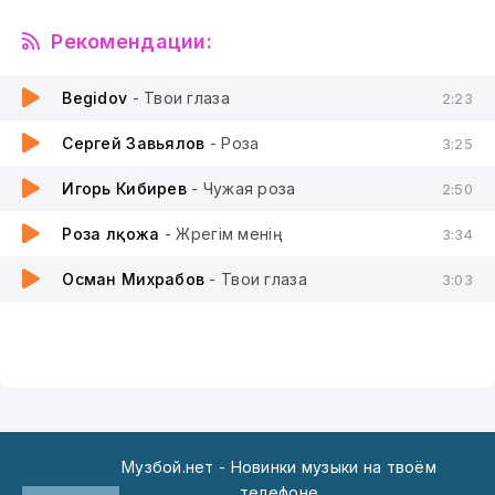
Рекомендации:
Begidov
- Твои глаза
2:23
Сергей Завьялов
- Роза
3:25
Игорь Кибирев
- Чужая роза
2:50
Роза Әлқожа
- Жүрегім менің
3:34
Осман Михрабов
- Твои глаза
3:03
Музбой.нет - Новинки музыки на твоём
телефоне