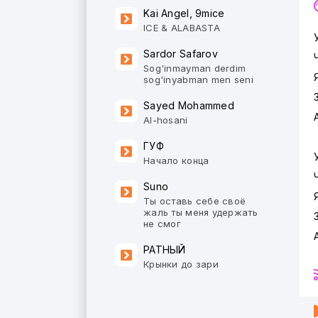
Kai Angel, 9mice
ICE & ALABASTA
Sardor Safarov
Sog'inmayman derdim
sog'inyabman men seni
Sayed Mohammed
Al-hosani
ГУФ
Начало конца
Suno
Ты оставь себе своё
жаль ты меня удержать
не смог
РАТНЫЙ
Крынки до зари