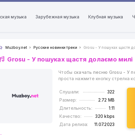
ская музыка
Зарубежная музыка
Клубная музыка
Ч
Muzboy.net
Русские новинки треки
Grosu - У пошуках щастя д
Grosu -
У пошуках щастя долаємо милі
Чтобы
скачать песню Grosu - У 
проста нажмите кнопку стрелка к
Слушали:
322
Размер:
2.72 MB
Длительность:
1:11
Качество:
320 kbps
Дата релиза:
11.07.2023