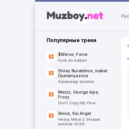
Рус
Популярные треки
$Werve, Fxrce
Funk do balkan
Shiraz Nuratdinov, Inabat
Djumaniyazova
Aqtawdagi dostima
Mwizz, George kipa,
Frozy
Don't Copy My Flow
9mice, Kai Angel
Heavy Metal 2 (Новый
альбом 2024)