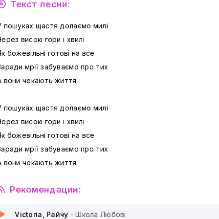
Текст песни:
У пошуках щастя долаємо милі
Через високі гори і хвилі
Як божевільні готові на все
Заради мрїі забуваємо про тих
А вони чекають життя
У пошуках щастя долаємо милі
Через високі гори і хвилі
Як божевільні готові на все
Заради мрїі забуваємо про тих
А вони чекають життя
Рекомендации:
Victoria, Райчу
- Школа Любові