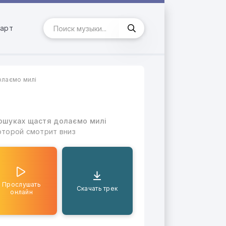
арт
олаємо милі
пошуках щастя долаємо милі
оторой смотрит вниз
Прослушать
Скачать трек
онлайн