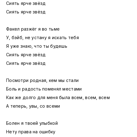
Сиять ярче звёзд
Сиять ярче звёзд
Факел разжёг я во тьме
У, бэйб, не устану я искать тебя
Я уже знаю, что ты будешь
Сиять ярче звёзд
Сиять ярче звёзд
Посмотри родная, кем мы стали
Боль и радость поменял местами
Как же долго для меня была всем, всем, всем
А теперь, увы, со всеми
Болен я твоей улыбкой
Нету права на ошибку