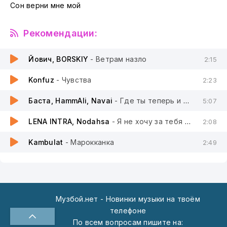
Сон верни мне мой
Рекомендации:
Йович, BORSKIY
- Ветрам назло
2:15
Konfuz
- Чувства
2:23
Баста, HammAli, Navai
- Где ты теперь и с кем
5:07
LENA INTRA, Nodahsa
- Я не хочу за тебя замуж
2:08
Kambulat
- Марокканка
2:49
Музбой.нет - Новинки музыки на твоём
телефоне
По всем вопросам пишите на: