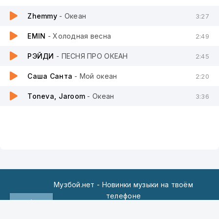
Zhemmy
- Океан
3:27
EMIN
- Холодная весна
2:49
РЭЙДИ
- ПЕСНЯ ПРО ОКЕАН
2:45
Саша Санта
- Мой океан
2:20
Toneva, Jaroom
- Океан
3:36
Музбой.нет - Новинки музыки на твоём
телефоне
По всем вопросам пишите на:
admin@muzboy.net