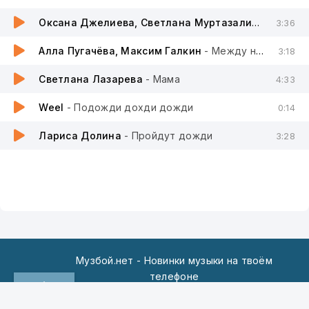
Оксана Джелиева, Светлана Муртазалиева
- Жен
3:36
Алла Пугачёва, Максим Галкин
- Между нами непогода, грозы и дожди
3:18
Светлана Лазарева
- Мама
4:33
Weel
- Подожди дохди дожди
0:14
Лариса Долина
- Пройдут дожди
3:28
Музбой.нет - Новинки музыки на твоём
телефоне
По всем вопросам пишите на:
admin@muzboy.net