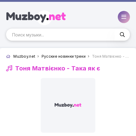
Muzboy.net
Русские новинки треки
Тоня Матвієнко - Така як є
Тоня Матвієнко -
Така як є