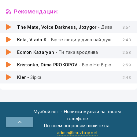
Рекомендации:
The Mate, Voice Darkness, Jozygor
- Дива
3:54
Kola, Vlada K
- Вірте люди у дива най душа пісні співа
2:43
Edmon Kazaryan
- Ти така вродлива
2:58
Kristonko, Dima PROKOPOV
- Вірю Не Вірю
2:59
Kler
- Зірка
2:43
Музбой.нет - Новинки музыки на твоём
телефоне
По всем вопросам пишите на:
admin@muzboy.net