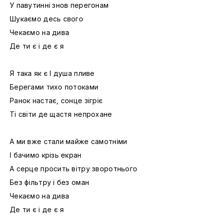
У павутинні знов перегонам
Шукаємо десь свого
Чекаємо на дива
Де ти є і де є я
Я така як є І душа пливе
Берегами тихо потоками
Ранок настає, сонце зігріє
Ті світи де щастя непрохане
А ми вже стали майже самотніми
І бачимо крізь екран
А серце просить вітру зворотнього
Без фільтру і без оман
Чекаємо на дива
Де ти є і де є я