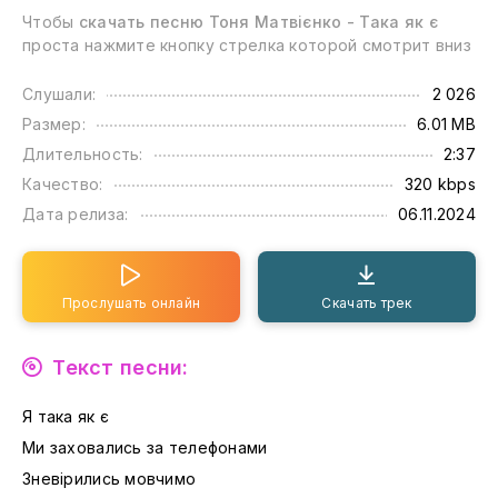
Чтобы
скачать песню Тоня Матвієнко - Така як є
проста нажмите кнопку стрелка которой смотрит вниз
Слушали:
2 026
Размер:
6.01 MB
Длительность:
2:37
Качество:
320 kbps
Дата релиза:
06.11.2024
Прослушать онлайн
Скачать трек
Текст песни:
Я така як є
Ми заховались за телефонами
Зневірились мовчимо