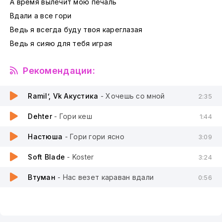
А время вылечит мою печаль
Вдали а все гори
Ведь я всегда буду твоя кареглазая
Ведь я сияю для тебя играя
Рекомендации:
Ramil’, Vk Акустика
- Хочешь со мной
2:35
Dehter
- Гори кеш
1:44
Настюша
- Гори гори ясно
3:09
Soft Blade
- Koster
3:24
Втуман
- Нас везет караван вдали
0:56