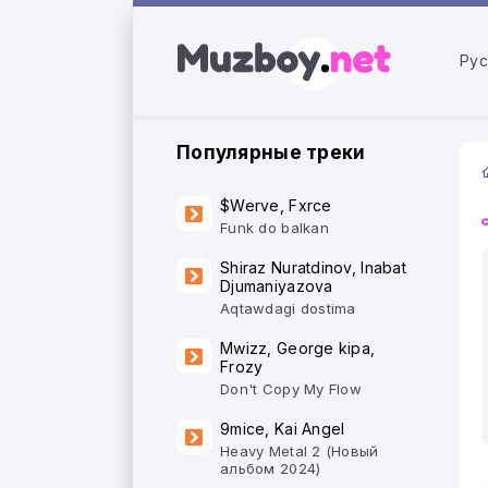
Рус
Популярные треки
$Werve, Fxrce
Funk do balkan
Shiraz Nuratdinov, Inabat
Djumaniyazova
Aqtawdagi dostima
Mwizz, George kipa,
Frozy
Don't Copy My Flow
9mice, Kai Angel
Heavy Metal 2 (Новый
альбом 2024)