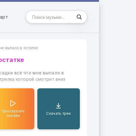
арт
не выпало в остатке
остатке
садки всё что мне выпало в
трелка которой смотрит вниз
Прослушать
Скачать трек
онлайн