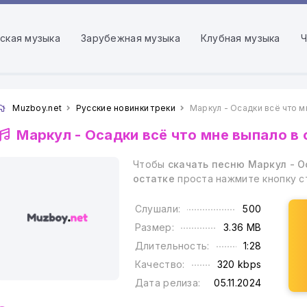
ская музыка
Зарубежная музыка
Клубная музыка
Ч
Muzboy.net
Русские новинки треки
Маркул - Осадки всё что м
Маркул -
Осадки всё что мне выпало в 
Чтобы
скачать песню Маркул - О
остатке
проста нажмите кнопку с
Слушали:
500
Размер:
3.36 MB
Длительность:
1:28
Качество:
320 kbps
Дата релиза:
05.11.2024