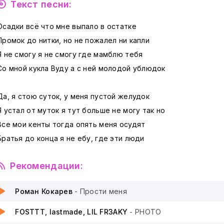
Текст песни:
Осадки всё что мне выпало в остатке
Промок до нитки, но не пожалел ни капли
Я не смогу я не смогу где мамблю тебя
Со мной кукла Вуду а с ней молодой ублюдок
Да, я стою суток, у меня пустой желудок
Я устал от муток я тут больше не могу так но
Все мои кенты тогда опять меня осудят
Братья до конца я не ебу, где эти люди
Рекомендации:
Роман Кокарев
- Прости меня
FOSTTT, lastmade, LIL FR3AKY
- PHOTO