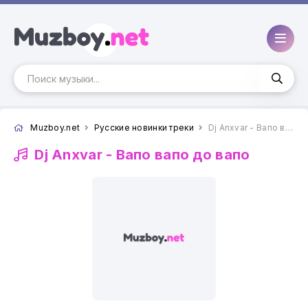
Muzboy.net
Русские новинки треки
Dj Anxvar - Вапо вапо до вапо
Dj Anxvar -
Вапо вапо до вапо