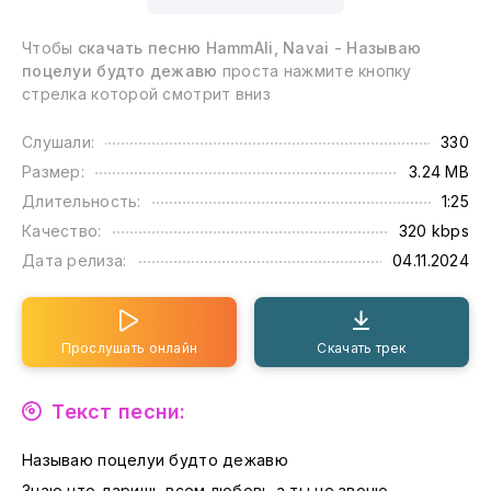
Чтобы
скачать песню HammAli, Navai - Называю
поцелуи будто дежавю
проста нажмите кнопку
стрелка которой смотрит вниз
Слушали:
330
Размер:
3.24 MB
Длительность:
1:25
Качество:
320 kbps
Дата релиза:
04.11.2024
Прослушать онлайн
Скачать трек
Текст песни:
Называю поцелуи будто дежавю
Знаю что даришь всем любовь а ты не звоню