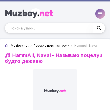
Muzboy.net
Русские новинки треки
HammAli, Navai - Называю поцелуи будто дежавю
HammAli, Navai -
Называю поцелуи
будто дежавю