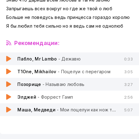
Запрыгаешь всех вокруг но где же твой о люб
Больше не поведусь ведь принцесса гораздо королю
Я бы любил тебя сильно но я ведь сам не однолюб
Рекомендации:
Пабло, Mr Lambo
- Дежавю
0:33
T1One, Mikhailov
- Поцелуи с перегаром
3:05
Позорище
- Называю любовь
3:27
Элджей
- Форрест Гамп
2:56
Маша, Медведи
- Мои поцелуи как нож тебя режут
5:07