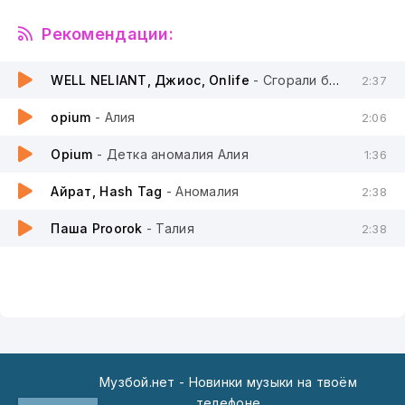
Рекомендации:
WELL NELIANT, Джиос, Onlife
- Сгорали без огня
2:37
opium
- Алия
2:06
Opium
- Детка аномалия Алия
1:36
Айрат, Hash Tag
- Аномалия
2:38
Паша Proorok
- Талия
2:38
Музбой.нет - Новинки музыки на твоём
телефоне