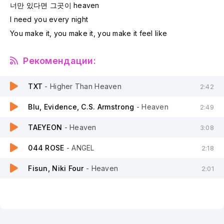
너만 있다면 그곳이 heaven
I need you every night
You make it, you make it, you make it feel like
Рекомендации:
TXT
- Higher Than Heaven
2:42
Blu, Evidence, C.S. Armstrong
- Heaven
2:49
TAEYEON
- Heaven
3:08
044 ROSE
- ANGEL
2:18
Fisun, Niki Four
- Heaven
2:01