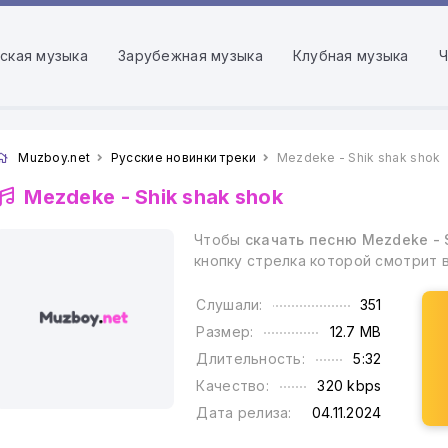
ская музыка
Зарубежная музыка
Клубная музыка
Ч
Muzboy.net
Русские новинки треки
Mezdeke - Shik shak shok
Mezdeke -
Shik shak shok
Чтобы
скачать песню Mezdeke - 
кнопку стрелка которой смотрит 
Слушали:
351
Размер:
12.7 MB
Длительность:
5:32
Качество:
320 kbps
Дата релиза:
04.11.2024