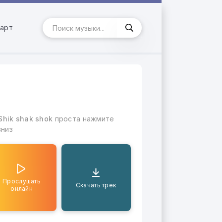
арт
Shik shak shok
проста нажмите
вниз
Прослушать
Скачать трек
онлайн