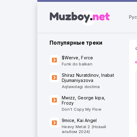
Рус
Популярные треки
$Werve, Fxrce
Funk do balkan
Shiraz Nuratdinov, Inabat
Djumaniyazova
Aqtawdagi dostima
Mwizz, George kipa,
Frozy
Don't Copy My Flow
9mice, Kai Angel
Heavy Metal 2 (Новый
альбом 2024)