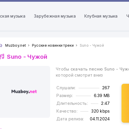
ская музыка
Зарубежная музыка
Клубная музыка
Ч
Muzboy.net
Русские новинки треки
Suno - Чужой
Suno -
Чужой
Чтобы
скачать песню Suno - Чуж
которой смотрит вниз
Слушали:
267
Размер:
6.39 MB
Длительность:
2:47
Качество:
320 kbps
Дата релиза:
04.11.2024