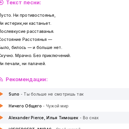
Текст песни:
Пусто. Ни противостоянья,
Ни истерик,ни кастаньет.
Послевкусие расставанья.
Состояние Расстоянья —
Было, билось — и больше нет.
Скучно. Мрачно. Без приключений.
Ни печали, ни палачей.
Рекомендации:
Suno
- Ты больше не смотришь так
Ничего Общего
- Чужой мир
Alexander Pierce, Илья Тимошек
- Во снах