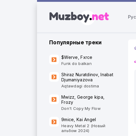
Рус
Популярные треки
$Werve, Fxrce
Funk do balkan
Shiraz Nuratdinov, Inabat
Djumaniyazova
Aqtawdagi dostima
Mwizz, George kipa,
Frozy
Don't Copy My Flow
9mice, Kai Angel
Heavy Metal 2 (Новый
альбом 2024)