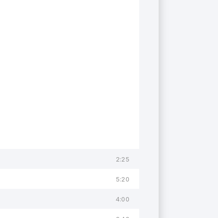
2:25
5:20
4:00