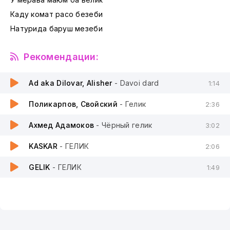
Каду комат расо безеби
Натурида баруш мезеби
Рекомендации:
Ad aka Dilovar, Alisher
- Davoi dard
1:14
Поликарпов, Свойский
- Гелик
2:36
Ахмед Адамоков
- Чёрный гелик
3:02
KASKAR
- ГЕЛИК
2:06
GELIK
- ГЕЛИК
1:49