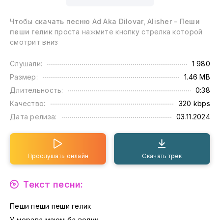
Чтобы
скачать песню Ad Aka Dilovar, Alisher - Пеши
пеши гелик
проста нажмите кнопку стрелка которой
смотрит вниз
Слушали:
1 980
Размер:
1.46 MB
Длительность:
0:38
Качество:
320 kbps
Дата релиза:
03.11.2024
Прослушать онлайн
Скачать трек
Текст песни:
Пеши пеши пеши гелик
У мерава маюм ба велик