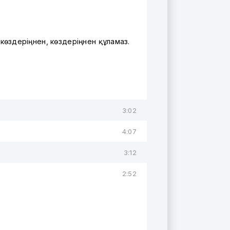
көздеріңнен, көздеріңнен құламаз.
3:02
4:07
3:12
2:52