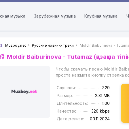
ская музыка
Зарубежная музыка
Клубная музыка
Ч
Muzboy.net
Русские новинки треки
Moldir Baiburinova - Tutamaz
Moldir Baiburinova -
Tutamaz (қазақша тілі
Чтобы
скачать песню Moldir Baibu
проста нажмите кнопку стрелка к
Слушали:
329
Размер:
2.31 MB
Длительность:
1:00
Качество:
320 kbps
Дата релиза:
03.11.2024