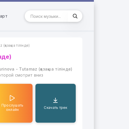
арт
 (қазақша тілінде)
нде)
rinova - Tutamaz (қазақша тілінде)
оторой смотрит вниз
Прослушать
Скачать трек
онлайн