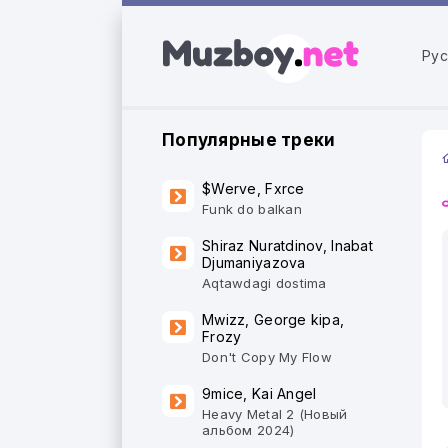
Рус
Популярные треки
$Werve, Fxrce
Funk do balkan
Shiraz Nuratdinov, Inabat
Djumaniyazova
Aqtawdagi dostima
Mwizz, George kipa,
Frozy
Don't Copy My Flow
9mice, Kai Angel
Heavy Metal 2 (Новый
альбом 2024)