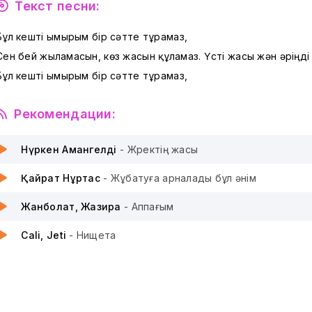
Текст песни:
Бұл кешті ғымырым бір сәтте тұрамаз,
Сен бей жыламасын, көз жасын құламаз. Үсті жасы жән әріңді 
Бұл кешті ғымырым бір сәтте тұрамаз,
Рекомендации:
Нүркен Амангелді
- Жүректің жасы
Қайрат Нұртас
- Жұбатуға арналады бұл әнім
Жанболат, Жазира
- Аппағым
Cali, Jeti
- Нищета