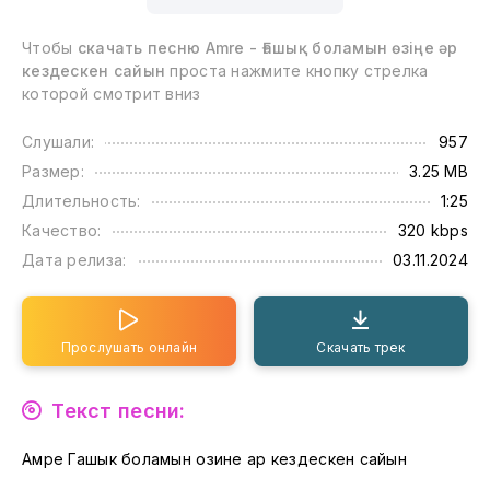
Чтобы
скачать песню Amre - Ғашық боламын өзіңе әр
кездескен сайын
проста нажмите кнопку стрелка
которой смотрит вниз
Слушали:
957
Размер:
3.25 MB
Длительность:
1:25
Качество:
320 kbps
Дата релиза:
03.11.2024
Прослушать онлайн
Скачать трек
Текст песни:
Амре Гашык боламын озине ар кездескен сайын