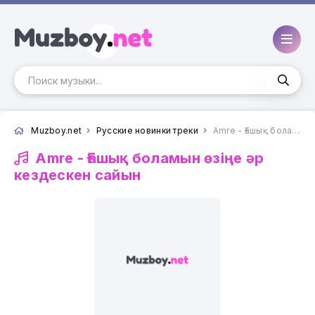
Muzboy.net
Русские новинки треки
Amre - Ғашық боламын өзіңе әр кездескен сайын
Amre -
Ғашық боламын өзіңе әр
кездескен сайын