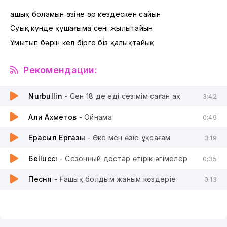
Ғашық боламын өзіңе әр кездескен сайын
Суық күнде құшағыма сені жылытайын
Ұмытып бәрін кел бірге біз қалықтайық
Рекомендации:
Nurbullin
- Сен 18 де едің сезімім саған ақ
3:42
Али Ахметов
- Ойнама
0:49
Ерасыл Ергазы
- Әке мен өзіңе ұқсағам
3:19
6ellucci
- Сезонный достар өтірік әңгімелер
0:35
Песня
- Ғашық болдым жаным көздеріңе
0:13