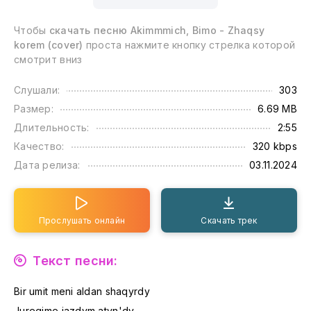
Чтобы
скачать песню Akimmmich, Bimo - Zhaqsy
korem (cover)
проста нажмите кнопку стрелка которой
смотрит вниз
Слушали:
303
Размер:
6.69 MB
Длительность:
2:55
Качество:
320 kbps
Дата релиза:
03.11.2024
Прослушать онлайн
Скачать трек
Текст песни:
Bir umit meni aldan shaqyrdy
Juregime jazdym atyn'dy