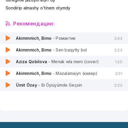
Sondirip almashy o'tinem otymdy
Рекомендации:
Akimmmich, Bimo
- Романтик
2:43
Akimmmich, Bimo
- Sen baqytty bol
2:23
Aziza Qobilova
- Menak wla meni (cover)
1:25
Akimmmich, Bimo
- Mazalamaiyn (кавер)
2:51
Ümit Özay
- Bi Öpüyümde Geçsin
2:22