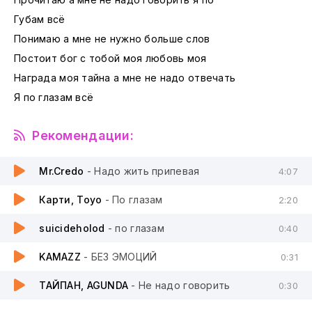
Губам всё
Понимаю а мне не нужно больше слов
Постоит бог с тобой моя любовь моя
Награда моя тайна а мне не надо отвечать
Я по глазам всё
Рекомендации:
Mr.Credo
- Надо жить припевая
4:07
Карти, Toyo
- По глазам
2:20
suicideholod
- по глазам
0:40
KAMAZZ
- БЕЗ ЭМОЦИЙ
0:31
ТАЙПАН, AGUNDA
- Не надо говорить
0:30