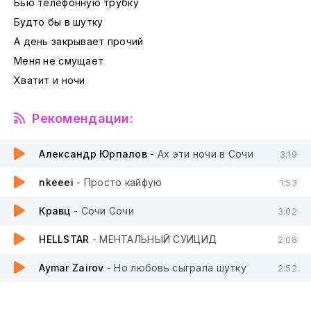
Бью телефонную трубку
Будто бы в шутку
А день закрывает прочий
Меня не смущает
Хватит и ночи
Рекомендации:
Александр Юрпалов
- Ах эти ночи в Сочи
3:19
nkeeei
- Просто кайфую
1:53
Кравц
- Сочи Сочи
3:02
HELLSTAR
- МЕНТАЛЬНЫЙ СУИЦИД
2:08
Aymar Zairov
- Но любовь сыграла шутку
2:52