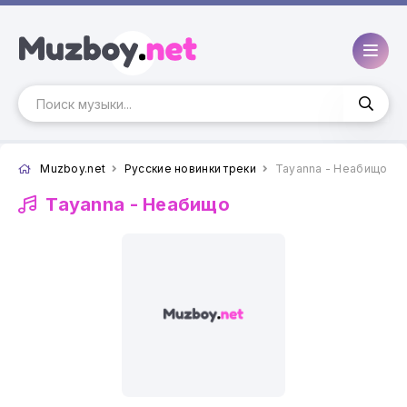
Muzboy.net
Русские новинки треки
Tayanna - Неабищо
Tayanna -
Неабищо