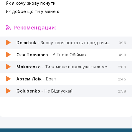
Як я хочу знову почути
Як добре що ти у мене є
Рекомендации:
Demchuk
- Знову твоя постать перед очима не моя постіль
0:16
Оля Полякова
- У Твоїх Обіймах
4:13
Makarenko
- Ти ж мене пiдманула ти ж мене пiдвела
2:03
Артем Лоік
- Брат
2:45
Golubenko
- Не Відпускай
2:58