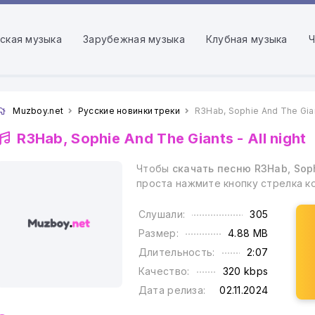
ская музыка
Зарубежная музыка
Клубная музыка
Ч
Muzboy.net
Русские новинки треки
R3Hab, Sophie And The Giant
R3Hab, Sophie And The Giants -
All night
Чтобы
скачать песню R3Hab, Sophi
проста нажмите кнопку стрелка к
Слушали:
305
Размер:
4.88 MB
Длительность:
2:07
Качество:
320 kbps
Дата релиза:
02.11.2024