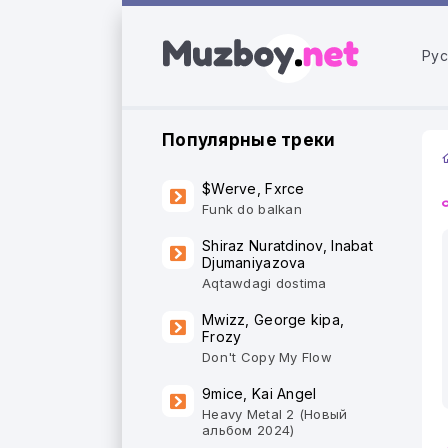
Рус
Популярные треки
$Werve, Fxrce
Funk do balkan
Shiraz Nuratdinov, Inabat
Djumaniyazova
Aqtawdagi dostima
Mwizz, George kipa,
Frozy
Don't Copy My Flow
9mice, Kai Angel
Heavy Metal 2 (Новый
альбом 2024)