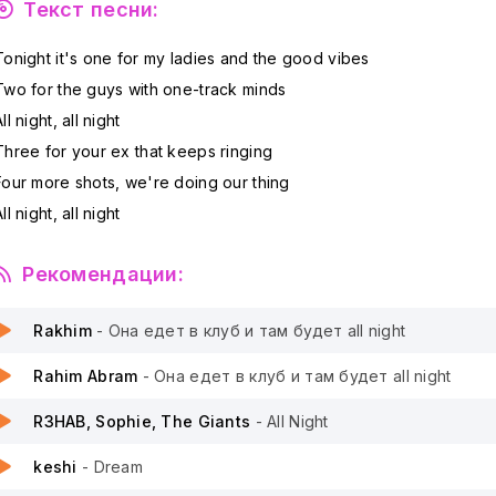
Текст песни:
Tonight it's one for my ladies and the good vibes
Two for the guys with one-track minds
ll night, all night
Three for your ex that keeps ringing
Four more shots, we're doing our thing
ll night, all night
Рекомендации:
Rakhim
- Она едет в клуб и там будет all night
Rahim Abram
- Она едет в клуб и там будет all night
R3HAB, Sophie, The Giants
- All Night
keshi
- Dream