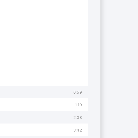
0:59
1:19
2:08
3:42