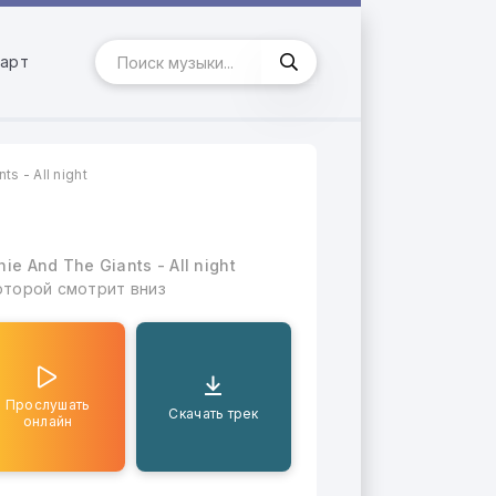
арт
s - All night
e And The Giants - All night
оторой смотрит вниз
Прослушать
Скачать трек
онлайн