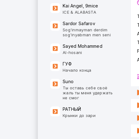
Kai Angel, 9mice
ICE & ALABASTA
Sardor Safarov
Sog'inmayman derdim
A
sog'inyabman men seni
Sayed Mohammed
Al-hosani
A
ГУФ
Начало конца
Suno
Ты оставь себе своё
жаль ты меня удержать
не смог
РАТНЫЙ
Крынки до зари