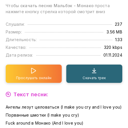
Чтобы
скачать песню Мальбэк - Монако
проста
нажмите кнопку стрелка которой смотрит вниз
Слушали:
237
Размер:
3.56 MB
Длительность:
1:33
Качество:
320 kbps
Дата релиза:
01.11.2024
Прослушать онлайн
Скачать трек
Текст песни:
Ангелы лезут целоваться (I make you cry and I love you)
Порванные шмотки (I make you cry)
Fuck around в Монако (And I love you)