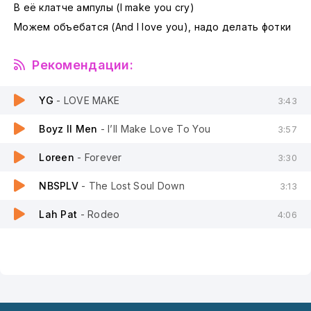
В её клатче ампулы (I make you cry)
Можем объебатся (And I love you), надо делать фотки
Рекомендации:
YG
- LOVE MAKE
3:43
Boyz II Men
- I’ll Make Love To You
3:57
Loreen
- Forever
3:30
NBSPLV
- The Lost Soul Down
3:13
Lah Pat
- Rodeo
4:06