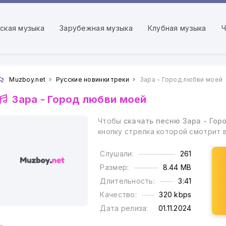
ская музыка
Зарубежная музыка
Клубная музыка
Ч
Muzboy.net
Русские новинки треки
Зара - Город любви моей
Зара -
Город любви моей
Чтобы
скачать песню Зара - Гор
кнопку стрелка которой смотрит 
Слушали:
261
Размер:
8.44 MB
Длительность:
3:41
Качество:
320 kbps
Дата релиза:
01.11.2024