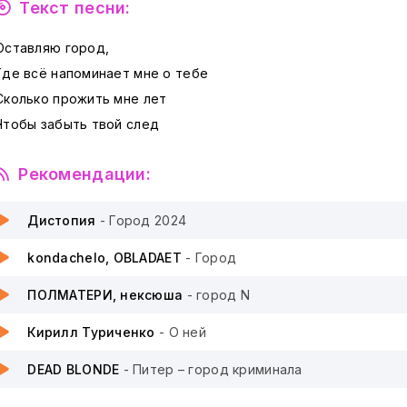
Текст песни:
Оставляю город,
Где всё напоминает мне о тебе
Сколько прожить мне лет
Чтобы забыть твой след
Рекомендации:
Дистопия
- Город 2024
kondachelo, OBLADAET
- Город
ПОЛМАТЕРИ, нексюша
- город N
Кирилл Туриченко
- О ней
DEAD BLONDE
- Питер – город криминала