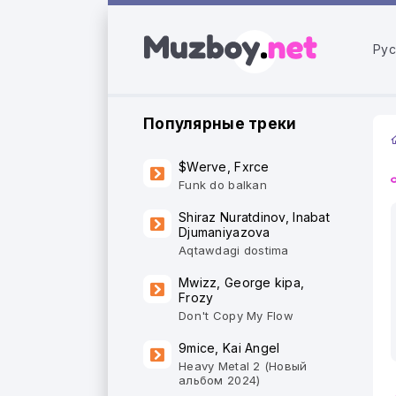
Рус
Популярные треки
$Werve, Fxrce
Funk do balkan
Shiraz Nuratdinov, Inabat
Djumaniyazova
Aqtawdagi dostima
Mwizz, George kipa,
Frozy
Don't Copy My Flow
9mice, Kai Angel
Heavy Metal 2 (Новый
альбом 2024)