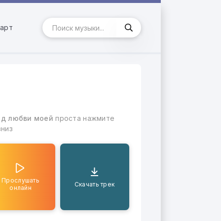
арт
од любви моей
проста нажмите
вниз
Прослушать
Скачать трек
онлайн