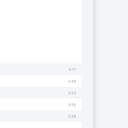
5:17
2:48
3:33
3:32
2:38