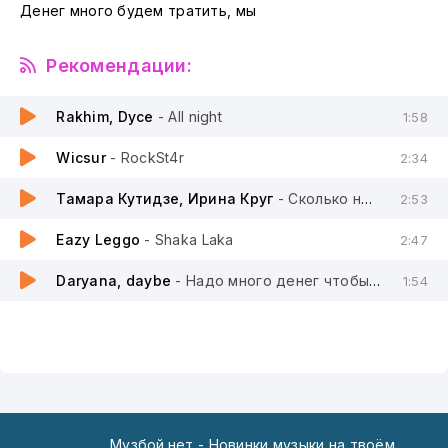
Денег много будем тратить, мы
Рекомендации:
Rakhim, Dyce
- All night
1:58
Wicsur
- RockSt4r
2:34
Тамара Кутидзе, Ирина Круг
- Сколько нас таких красивых
2:53
Eazy Leggo
- Shaka Laka
2:47
Daryana, daybe
- Надо много денег чтобы их потратить
1:54
Музбой.нет - Новинки музыки на твоём