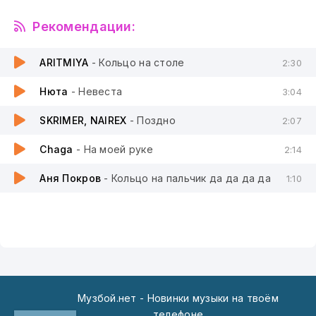
Рекомендации:
ARITMIYA
- Кольцо на столе
2:30
Нюта
- Невеста
3:04
SKRIMER, NAIREX
- Поздно
2:07
Chaga
- На моей руке
2:14
Аня Покров
- Кольцо на пальчик да да да да
1:10
Музбой.нет - Новинки музыки на твоём
телефоне