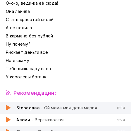
О-о-о, веди-ка её сюда!
Она ланила
Стать красотой своей
А её водила
В кармане без рублей
Ну почему?
Рискает деньги всё
Но я скажу
Тебе лишь пару слов
У королевы богиня
Рекомендации:
Stepagaaa
- Ой мама мия дева мария
0:34
Алсми
- Вертихвостка
2:24