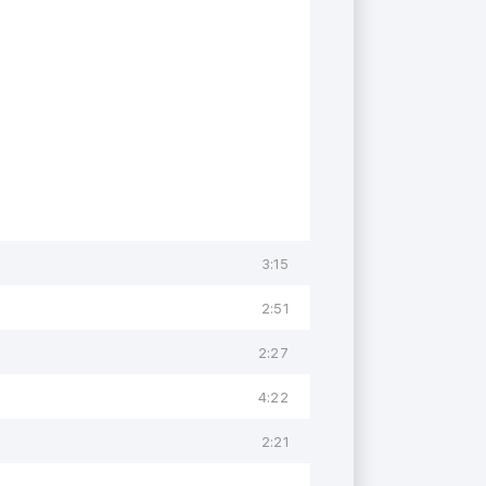
3:15
2:51
2:27
4:22
2:21