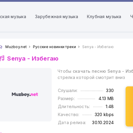
ская музыка
Зарубежная музыка
Клубная музыка
Ч
Muzboy.net
Русские новинки треки
Senya - Избегаю
Senya -
Избегаю
Чтобы
скачать песню Senya - Из
стрелка которой смотрит вниз
Слушали:
330
Размер:
4.13 MB
Длительность:
1:48
Качество:
320 kbps
Дата релиза:
30.10.2024