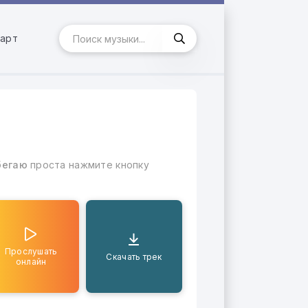
арт
бегаю
проста нажмите кнопку
Прослушать
Скачать трек
онлайн