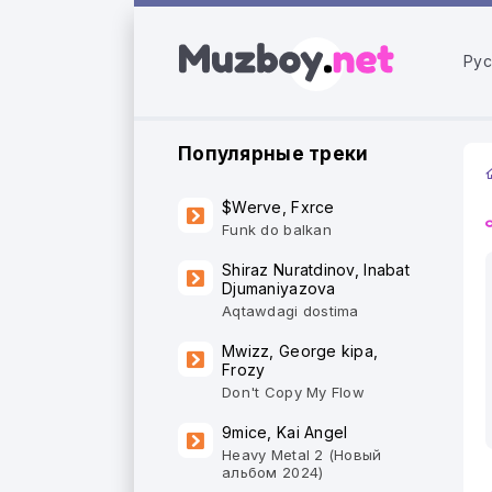
Рус
Популярные треки
$Werve, Fxrce
Funk do balkan
Shiraz Nuratdinov, Inabat
Djumaniyazova
Aqtawdagi dostima
Mwizz, George kipa,
Frozy
Don't Copy My Flow
9mice, Kai Angel
Heavy Metal 2 (Новый
альбом 2024)