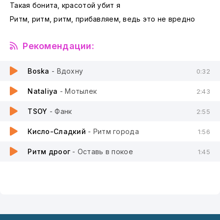
Такая бонита, красотой убит я
Ритм, ритм, ритм, прибавляем, ведь это не вредно
Рекомендации:
Boska
- Вдохну
0:32
Nataliya
- Мотылек
2:43
TSOY
- Фанк
2:55
Кисло-Сладкий
- Ритм города
1:56
Ритм дроог
- Оставь в покое
1:45