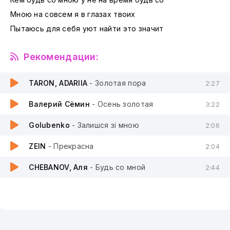
Мною на совсем я в глазах твоих
Пытаюсь для себя уют найти это значит
Рекомендации:
TARON, ADARIIA
- Золотая пора
2:27
Валерий Сёмин
- Осень золотая
3:22
Golubenko
- Залишся зі мною
2:06
ZEIN
- Прекрасна
2:04
CHEBANOV, Аля
- Будь со мной
2:44