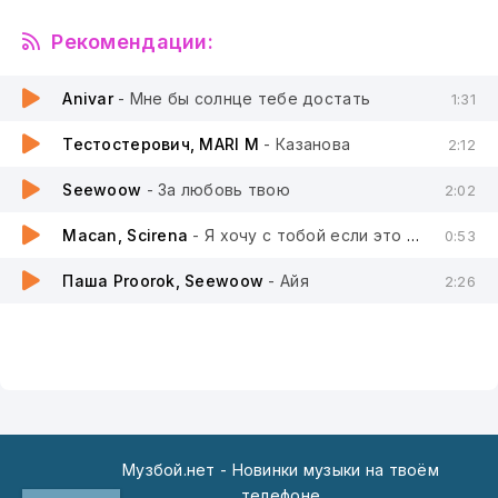
Рекомендации:
Anivar
- Мне бы солнце тебе достать
1:31
Тестостерович, MARI M
- Казанова
2:12
Seewoow
- За любовь твою
2:02
Macan, Scirena
- Я хочу с тобой если это любовь
0:53
Паша Proorok, Seewoow
- Айя
2:26
Музбой.нет - Новинки музыки на твоём
телефоне