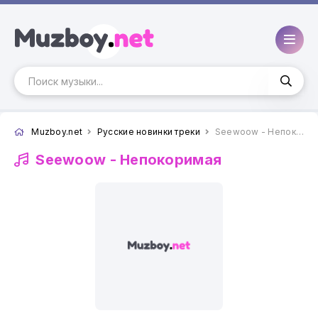
Muzboy.net
Русские новинки треки
Seewoow - Непокоримая
Seewoow -
Непокоримая