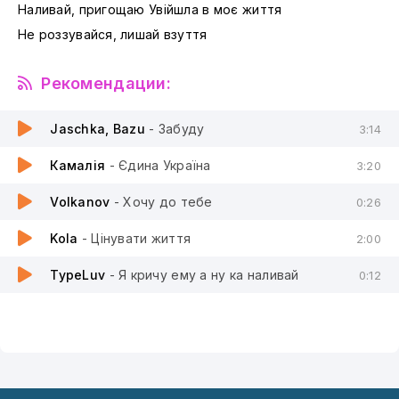
Наливай, пригощаю Увійшла в моє життя
Не роззувайся, лишай взуття
Рекомендации:
Jaschka, Bazu
- Забуду
3:14
Камалія
- Єдина Україна
3:20
Volkanov
- Хочу до тебе
0:26
Kola
- Цінувати життя
2:00
TypeLuv
- Я кричу ему а ну ка наливай
0:12