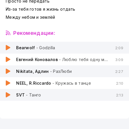
Просто не передать
Из-за тебя готов я жизнь отдать
Между небом и землёй
Рекомендации:
Bearwolf
- Godzilla
2:09
Евгений Коновалов
- Люблю тебя одну моя красивая
3:09
Nikitata, Адлин
- РазЛюби
2:27
NEEL, R.Riccardo
- Кружась в танце
2:10
SVT
- Танго
2:13