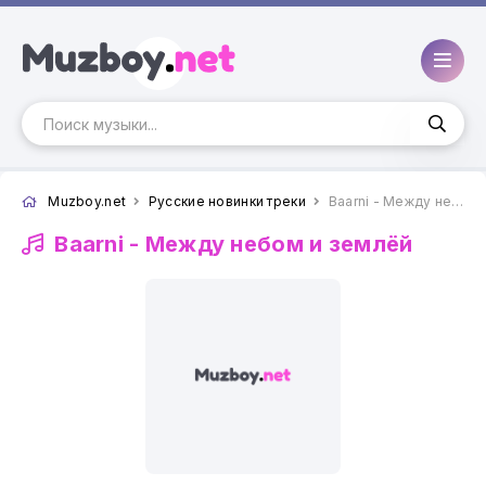
Muzboy.net
Русские новинки треки
Baarni - Между небом и землёй
Baarni -
Между небом и землёй