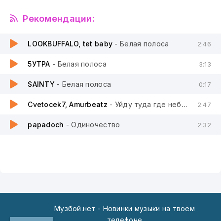
Рекомендации:
LOOKBUFFALO, tet baby
- Белая полоса
2:46
5УТРА
- Белая полоса
3:13
SAINTY
- Белая полоса
0:17
Cvetocek7, Amurbeatz
- Уйду туда где небеса
2:47
papadoch
- Одиночество
2:32
Музбой.нет - Новинки музыки на твоём
телефоне