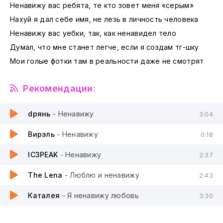
Ненавижу вас ребята, те кто зовет меня «серым»
Нахуй я дал себе имя, не лезь в личность человека
Ненавижу вас уебки, так, как ненавидел тело
Думал, что мне станет легче, если я создам тг-шку
Мои голые фотки там в реальности даже не смотрят
Рекомендации:
dрянь
- Ненавижу
3:04
Вирэль
- Ненавижу
0:18
IC3PEAK
- Ненавижу
2:37
The Lena
- Люблю и ненавижу
2:43
Каталея
- Я ненавижу любовь
3:30