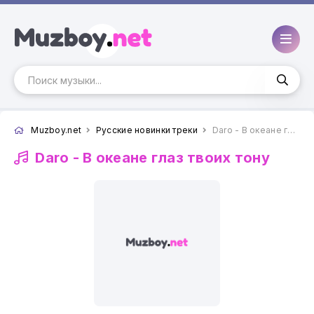
Muzboy.net
Русские новинки треки
Daro - В океане глаз твоих тону
Daro -
В океане глаз твоих тону