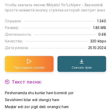
Чтобы
скачать песню Mirjalol Yo'Lchiyev - Xazonmidi
проста нажмите кнопку стрелка которой смотрит вниз
Слушали:
1 340
Размер:
1.85 MB
Длительность:
0:48
Качество:
320 kbps
Дата релиза:
25.10.2024
Прослушать онлайн
Скачать трек
Текст песни:
Peshonamda shu kunlar ham bormidi yor
Sevishimni bilar edi otangiz ham
Maqtar edi zor yigit deb onangiz ham