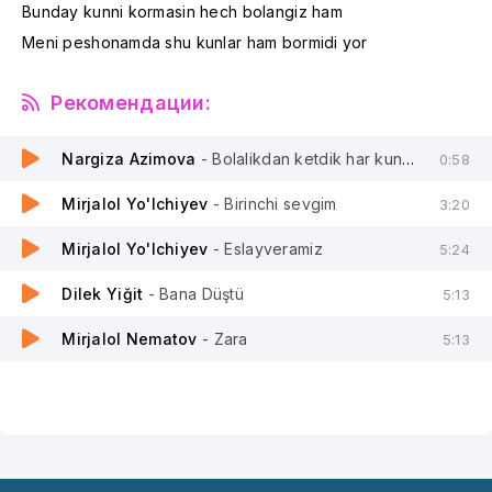
Bunday kunni kormasin hech bolangiz ham
Meni peshonamda shu kunlar ham bormidi yor
Рекомендации:
Nargiza Azimova
- Bolalikdan ketdik har kun uzoqlab
0:58
Mirjalol Yo'lchiyev
- Birinchi sevgim
3:20
Mirjalol Yo'lchiyev
- Eslayveramiz
5:24
Dilek Yiğit
- Bana Düştü
5:13
Mirjalol Nematov
- Zara
5:13