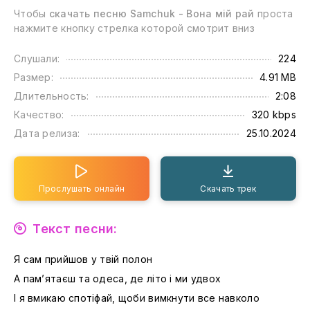
Чтобы
скачать песню Samchuk - Вона мій рай
проста
нажмите кнопку стрелка которой смотрит вниз
Слушали:
224
Размер:
4.91 MB
Длительность:
2:08
Качество:
320 kbps
Дата релиза:
25.10.2024
Прослушать онлайн
Скачать трек
Текст песни:
Я сам прийшов у твій полон
А памʼятаєш та одеса, де літо і ми удвох
І я вмикаю спотіфай, щоби вимкнути все навколо