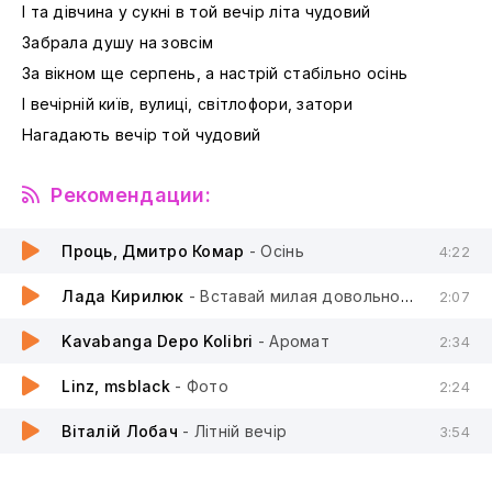
І та дівчина у сукні в той вечір літа чудовий
Забрала душу на зовсім
За вікном ще серпень, а настрій стабільно осінь
І вечірній київ, вулиці, світлофори, затори
Нагадають вечір той чудовий
Рекомендации:
Проць, Дмитро Комар
- Осінь
4:22
Лада Кирилюк
- Вставай милая довольно спати
2:07
Kavabanga Depo Kolibri
- Аромат
2:34
Linz, msblack
- Фото
2:24
Віталій Лобач
- Літній вечір
3:54