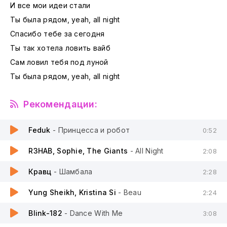
И все мои идеи стали
Ты была рядом, yeah, all night
Спасибо тебе за сегодня
Ты так хотела ловить вайб
Сам ловил тебя под луной
Ты была рядом, yeah, all night
Рекомендации:
Feduk
- Принцесса и робот
0:52
R3HAB, Sophie, The Giants
- All Night
2:08
Кравц
- Шамбала
2:28
Yung Sheikh, Kristina Si
- Beau
2:24
Blink-182
- Dance With Me
3:08